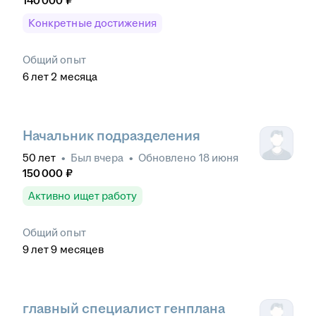
140 000
₽
Конкретные достижения
Общий опыт
6
лет
2
месяца
Начальник подразделения
50
лет
•
Был
вчера
•
Обновлено
18 июня
150 000
₽
Активно ищет работу
Общий опыт
9
лет
9
месяцев
главный специалист генплана