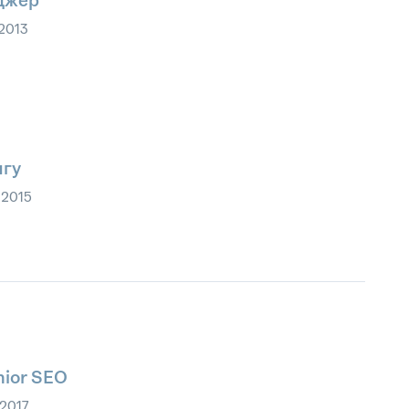
джер
2013
нгу
 2015
nior SEO
 2017