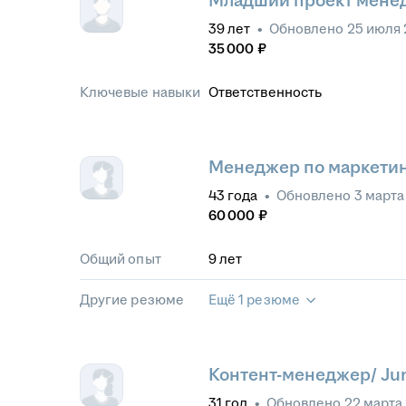
Младший проект мене
39
лет
•
Обновлено
25 июля 
35 000
₽
Ключевые навыки
Ответственность
Менеджер по маркети
43
года
•
Обновлено
3 марта
60 000
₽
Общий опыт
9
лет
Другие резюме
Ещё 1 резюме
Контент-менеджер/ Ju
31
год
•
Обновлено
22 марта