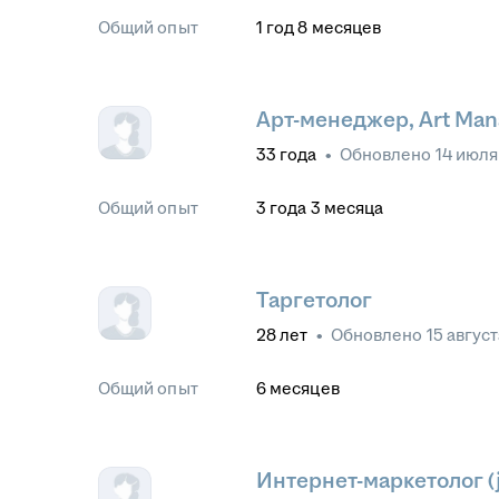
Общий опыт
1
год
8
месяцев
Арт-менеджер, Art Mana
33
года
•
Обновлено
14 июля
Общий опыт
3
года
3
месяца
Таргетолог
28
лет
•
Обновлено
15 авгус
Общий опыт
6
месяцев
Интернет-маркетолог (