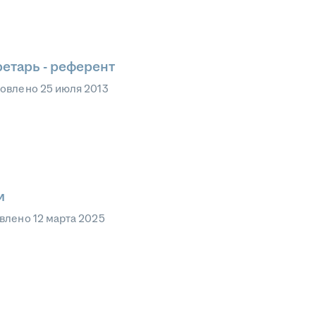
ретарь - референт
овлено
25 июля 2013
м
влено
12 марта 2025