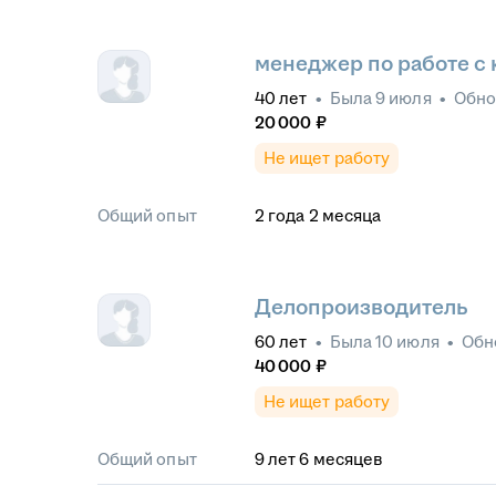
менеджер по работе с
40
лет
•
Была
9 июля
•
Обн
20 000
₽
Не ищет работу
Общий опыт
2
года
2
месяца
Делопроизводитель
60
лет
•
Была
10 июля
•
Обн
40 000
₽
Не ищет работу
Общий опыт
9
лет
6
месяцев