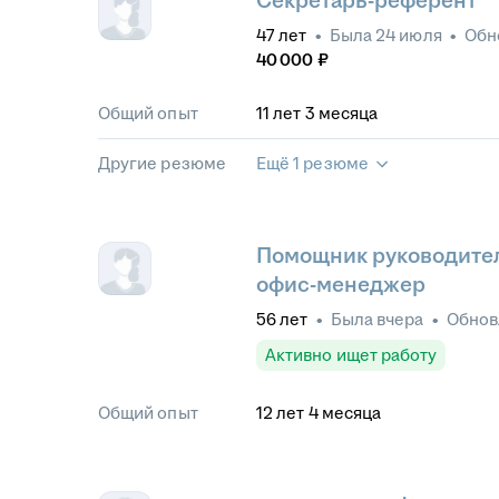
Секретарь-референт
47
лет
•
Была
24 июля
•
Обн
40 000
₽
Общий опыт
11
лет
3
месяца
Другие резюме
Ещё 1 резюме
Помощник руководител
офис-менеджер
56
лет
•
Была
вчера
•
Обно
Активно ищет работу
Общий опыт
12
лет
4
месяца