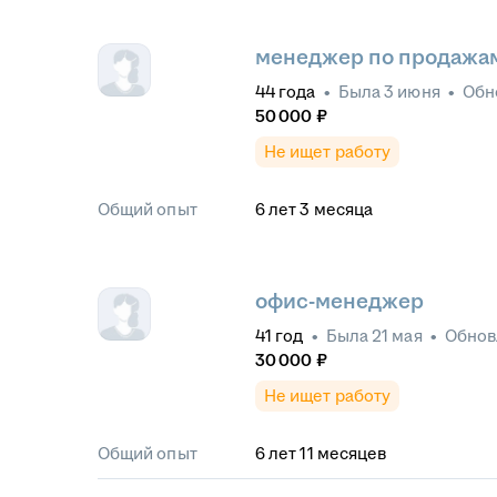
менеджер по продажа
44
года
•
Была
3 июня
•
Обн
50 000
₽
Не ищет работу
Общий опыт
6
лет
3
месяца
офис-менеджер
41
год
•
Была
21 мая
•
Обно
30 000
₽
Не ищет работу
Общий опыт
6
лет
11
месяцев