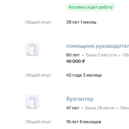
Активно ищет работу
Общий опыт
28
лет
1
месяц
помощник руководите
60
лет
•
Была
3 августа
•
Об
40 000
₽
Общий опыт
42
года
3
месяца
Бухгалтер
47
лет
•
Была
28 июля
•
Обн
Общий опыт
19
лет
6
месяцев