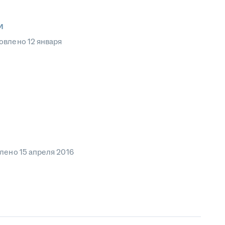
м
овлено
12 января
влено
15 апреля 2016