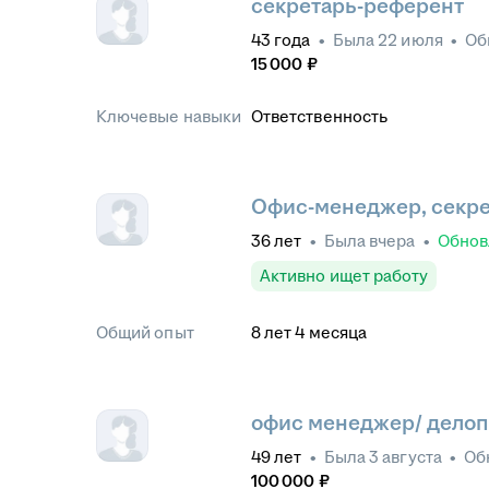
секретарь-референт
43
года
•
Была
22 июля
•
Об
15 000
₽
Ключевые навыки
Ответственность
Офис-менеджер, секр
36
лет
•
Была
вчера
•
Обно
Активно ищет работу
Общий опыт
8
лет
4
месяца
офис менеджер/ дело
49
лет
•
Была
3 августа
•
Об
100 000
₽