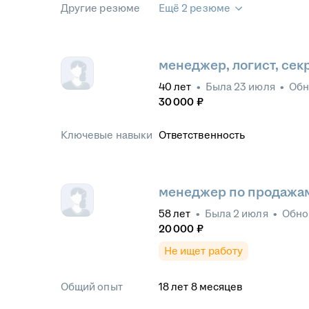
Другие резюме
Ещё 2 резюме
менеджер, логист, сек
40
лет
•
Была
23 июля
•
Обн
30 000
₽
Ключевые навыки
Ответственность
менеджер по продажа
58
лет
•
Была
2 июля
•
Обно
20 000
₽
Не ищет работу
Общий опыт
18
лет
8
месяцев