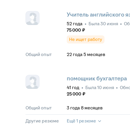
Учитель английского я
52
года
•
Была
30 июня
•
Об
75 000
₽
Не ищет работу
Общий опыт
22
года
5
месяцев
помощник бухгалтера
41
год
•
Была
10 июня
•
Обн
25 000
₽
Общий опыт
3
года
8
месяцев
Другие резюме
Ещё 1 резюме