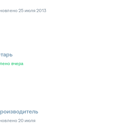
новлено
25 июля 2013
етарь
влено
вчера
производитель
новлено
20 июля