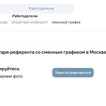
Помощь
Работодателю
Работодателю
/
/
скве
секретарь-референт
сменный график
таря-референта со сменным графиком в Москв
ируйтесь
Зарегистрироваться
ткроем фото