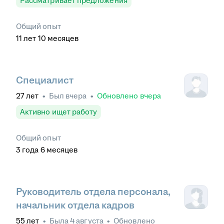
Рассматривает предложения
Общий опыт
11
лет
10
месяцев
Специалист
27
лет
•
Был
вчера
•
Обновлено
вчера
Активно ищет работу
Общий опыт
3
года
6
месяцев
Руководитель отдела персонала,
начальник отдела кадров
55
лет
•
Была
4 августа
•
Обновлено