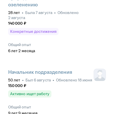
озеленению
28
лет
•
Была
7 августа
•
Обновлено
2 августа
140 000
₽
Конкретные достижения
Общий опыт
6
лет
2
месяца
Начальник подразделения
50
лет
•
Был
6 августа
•
Обновлено
18 июня
150 000
₽
Активно ищет работу
Общий опыт
9
лет
9
месяцев