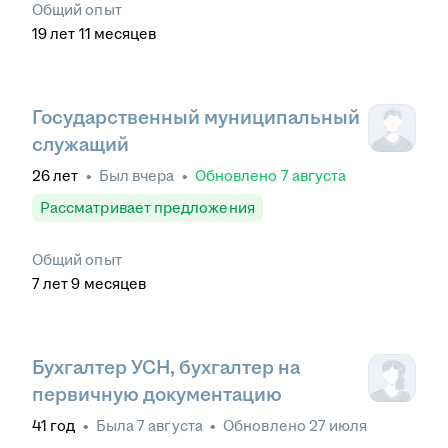
Общий опыт
19
лет
11
месяцев
Государственный муниципальный
служащий
26
лет
•
Был
вчера
•
Обновлено
7 августа
Рассматривает предложения
Общий опыт
7
лет
9
месяцев
Бухгалтер УСН, бухгалтер на
первичную документацию
41
год
•
Была
7 августа
•
Обновлено
27 июля