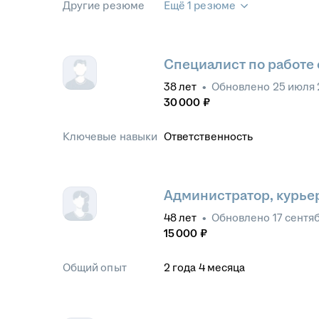
Другие резюме
Ещё 1 резюме
Специалист по работе
38
лет
•
Обновлено
25 июля 
30 000
₽
Ключевые навыки
Ответственность
Администратор, курье
48
лет
•
Обновлено
17 сентя
15 000
₽
Общий опыт
2
года
4
месяца