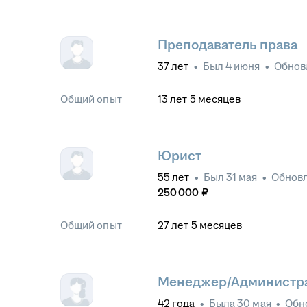
Преподаватель права
37
лет
•
Был
4 июня
•
Обнов
Общий опыт
13
лет
5
месяцев
Юрист
55
лет
•
Был
31 мая
•
Обнов
250 000
₽
Общий опыт
27
лет
5
месяцев
Менеджер/Администра
42
года
•
Была
30 мая
•
Обн