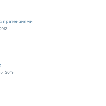
 с претензиями
2013
р
бря 2019