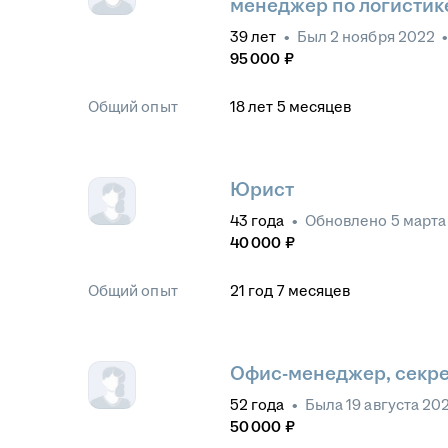
менеджер по логистик
39
лет
•
Был
2 ноября 2022
95 000
₽
Общий опыт
18
лет
5
месяцев
Юрист
43
года
•
Обновлено
5 марта
40 000
₽
Общий опыт
21
год
7
месяцев
Офис-менеджер, секр
52
года
•
Была
19 августа 20
50 000
₽