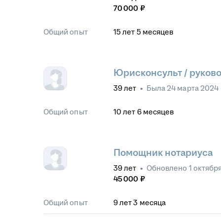
70 000
₽
Общий опыт
15
лет
5
месяцев
Юрисконсульт / руков
39
лет
•
Была
24 марта 2024
Общий опыт
10
лет
6
месяцев
Помощник нотариуса
39
лет
•
Обновлено
1 октябр
45 000
₽
Общий опыт
9
лет
3
месяца