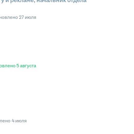
у и рекламе, начальник отдела
новлено
27 июля
овлено
5 августа
влено
4 июля