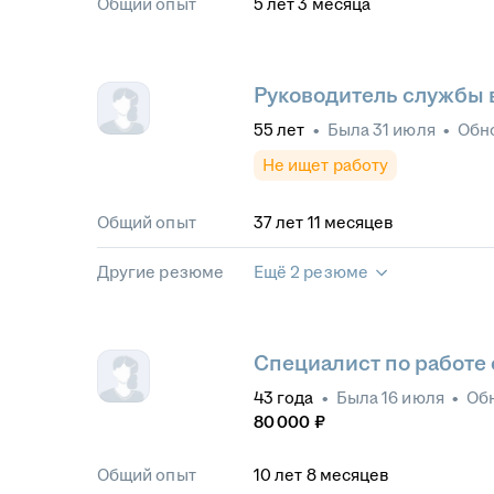
Общий опыт
5
лет
3
месяца
Руководитель службы 
55
лет
•
Была
31 июля
•
Обн
Не ищет работу
Общий опыт
37
лет
11
месяцев
Другие резюме
Ещё 2 резюме
Специалист по работе 
43
года
•
Была
16 июля
•
Об
80 000
₽
Общий опыт
10
лет
8
месяцев