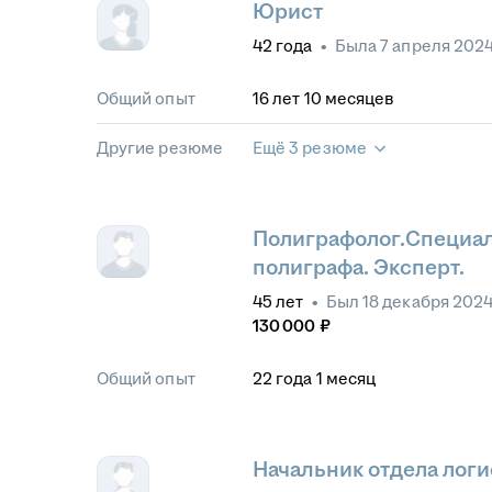
Юрист
42
года
•
Была
7 апреля 202
Общий опыт
16
лет
10
месяцев
Другие резюме
Ещё 3 резюме
Полиграфолог.Специал
полиграфа. Эксперт.
45
лет
•
Был
18 декабря 202
130 000
₽
Общий опыт
22
года
1
месяц
Начальник отдела лог