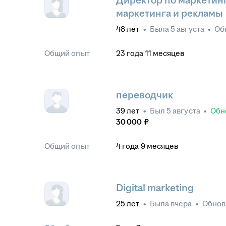
Директор по маркетинг
маркетинга и рекламы
48
лет
•
Была
5 августа
•
Об
Общий опыт
23
года
11
месяцев
переводчик
39
лет
•
Был
5 августа
•
Обн
30 000
₽
Общий опыт
4
года
9
месяцев
Digital marketing
25
лет
•
Была
вчера
•
Обно