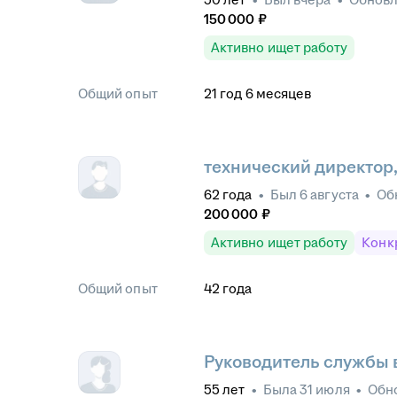
150 000
₽
Активно ищет работу
Общий опыт
21
год
6
месяцев
технический директор,
62
года
•
Был
6 августа
•
Об
200 000
₽
Активно ищет работу
Конк
Общий опыт
42
года
Руководитель службы 
55
лет
•
Была
31 июля
•
Обн