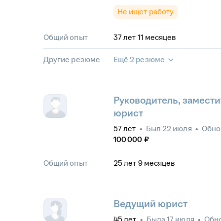
Не ищет работу
Общий опыт
37
лет
11
месяцев
Другие резюме
Ещё 2 резюме
Руководитель, замести
юрист
57
лет
•
Был
22 июля
•
Обно
100 000
₽
Общий опыт
25
лет
9
месяцев
Ведущий юрист
45
лет
•
Была
17 июля
•
Обн