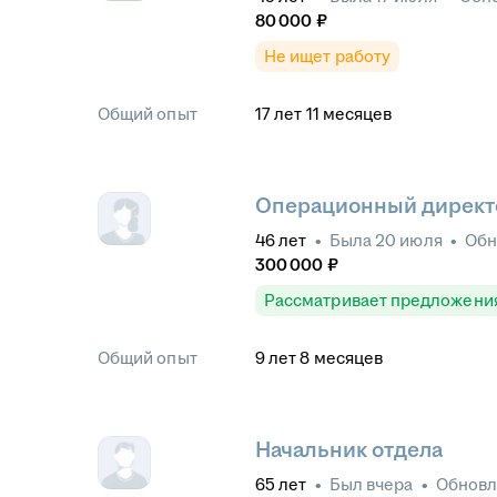
80 000
₽
Не ищет работу
Общий опыт
17
лет
11
месяцев
Операционный директ
46
лет
•
Была
20 июля
•
Обн
300 000
₽
Рассматривает предложени
Общий опыт
9
лет
8
месяцев
Начальник отдела
65
лет
•
Был
вчера
•
Обнов