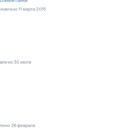
 клиентами
новлено
11 марта 2015
овлено
30 июля
влено
26 февраля