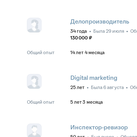
Делопроизводитель
34
года
•
Была
29 июля
•
Об
130 000
₽
Общий опыт
14
лет
4
месяца
Digital marketing
25
лет
•
Была
6 августа
•
Об
Общий опыт
5
лет
3
месяца
Инспектор-ревизор
50
лет
•
Был
вчера
•
Обнов