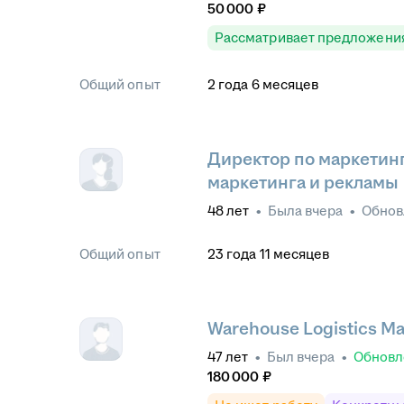
50 000
₽
Рассматривает предложени
Общий опыт
2
года
6
месяцев
Директор по маркетинг
маркетинга и рекламы
48
лет
•
Была
вчера
•
Обно
Общий опыт
23
года
11
месяцев
Warehouse Logistics M
47
лет
•
Был
вчера
•
Обнов
180 000
₽