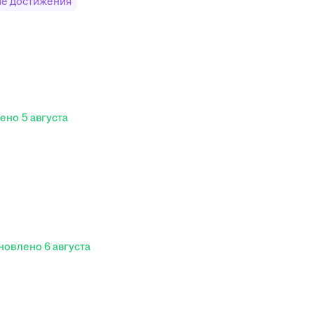
е достижения
лено
5 августа
новлено
6 августа