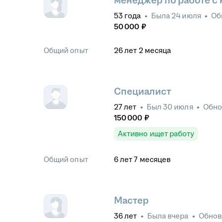
менеджер по работе с
53
года
•
Была
24 июля
•
Об
50 000
₽
Общий опыт
26
лет
2
месяца
Специалист
27
лет
•
Был
30 июля
•
Обн
150 000
₽
Активно ищет работу
Общий опыт
6
лет
7
месяцев
Мастер
36
лет
•
Была
вчера
•
Обно