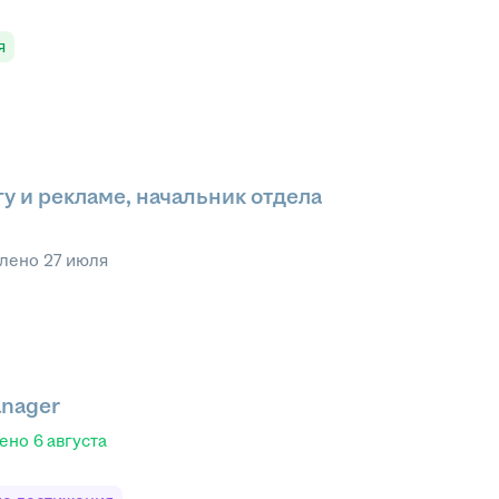
я
у и рекламе, начальник отдела
влено
27 июля
anager
лено
6 августа