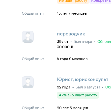
Не ищет работу
Конкретны
Общий опыт
15
лет
7
месяцев
переводчик
39
лет
•
Был
вчера
•
Обнов
30 000
₽
Общий опыт
4
года
9
месяцев
Юрист, юрисконсульт
52
года
•
Был
6 августа
•
Об
Активно ищет работу
Общий опыт
20
лет
5
месяцев