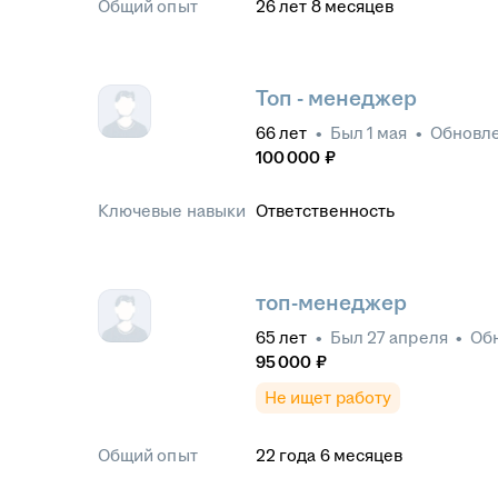
Общий опыт
26
лет
8
месяцев
Топ - менеджер
66
лет
•
Был
1 мая
•
Обновл
100 000
₽
Ключевые навыки
Ответственность
топ-менеджер
65
лет
•
Был
27 апреля
•
Об
95 000
₽
Не ищет работу
Общий опыт
22
года
6
месяцев