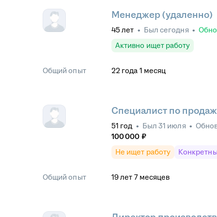
Менеджер (удаленно)
45
лет
•
Был
сегодня
•
Обн
Активно ищет работу
Общий опыт
22
года
1
месяц
Специалист по прода
51
год
•
Был
31 июля
•
Обно
100 000
₽
Не ищет работу
Конкретны
Общий опыт
19
лет
7
месяцев