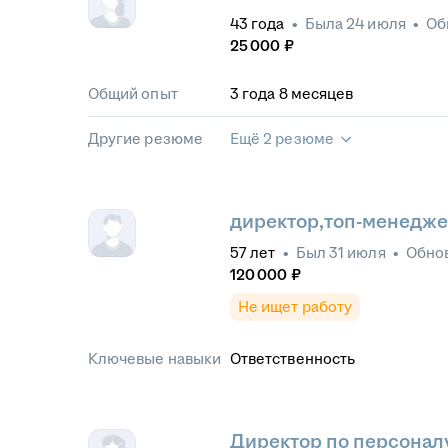
43
года
•
Была
24 июля
•
Об
25 000
₽
Общий опыт
3
года
8
месяцев
Другие резюме
Ещё 2 резюме
директор,топ-менедж
57
лет
•
Был
31 июля
•
Обно
120 000
₽
Не ищет работу
Ключевые навыки
Ответственность
Директор по персонал