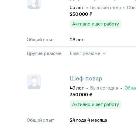
55
лет
•
Была
сегодня
•
Обн
250 000
₽
Активно ищет работу
Общий опыт
28
лет
Другие резюме
Ещё 1 резюме
Шеф-повар
49
лет
•
Был
сегодня
•
Обн
350 000
₽
Активно ищет работу
Общий опыт
24
года
4
месяца