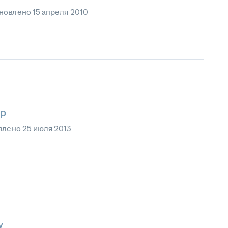
новлено
15 апреля 2010
ер
влено
25 июля 2013
у