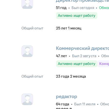
Директор производств
51
год
•
Был
сегодня
•
Обно
Активно ищет работу
Общий опыт
25
лет
1
месяц
Коммерческий директо
47
лет
•
Был
2 августа
•
Обн
Активно ищет работу
Конк
Общий опыт
23
года
2
месяца
редактор
64
года
•
Был
11 июля
•
Обн