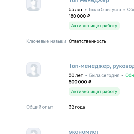
Топ менеджер
55
лет
•
Была
5 августа
•
Об
180 000
₽
Активно ищет работу
Ключевые навыки
Ответственность
Топ-менеджер, руково
50
лет
•
Была
сегодня
•
Обн
500 000
₽
Активно ищет работу
Общий опыт
32
года
экономист