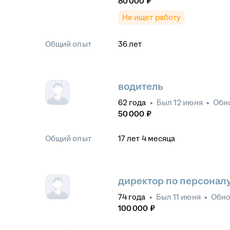
80 000
₽
Не ищет работу
Общий опыт
36
лет
водитель
62
года
•
Был
12 июня
•
Обн
50 000
₽
Общий опыт
17
лет
4
месяца
директор по персонал
74
года
•
Был
11 июня
•
Обн
100 000
₽