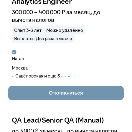
Analytics Engineer
300 000
–
400 000
₽
за месяц,
до
вычета налогов
Опыт 3-6 лет
Можно удалённо
Выплаты: Два раза в месяц
Naran
Москва
Савёловская
и еще
3
Откликнуться
QA Lead/Senior QA (Manual)
до
3 000
$
за месяц,
до вычета налогов