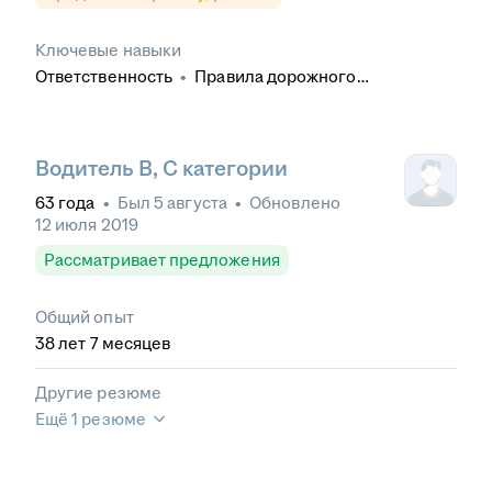
Ключевые навыки
Ответственность
•
Правила дорожного
движения
•
Ориентация по карте
•
Эксплуатация
грузового автомобиля
•
Ремонт узлов и агрегатов
транспортного средства
•
Транспортная
накладная
•
Эксплуатация легкового
Водитель В, С категории
автомобиля
•
Экспедирование
•
Курьерская
63
года
•
Был
5 августа
•
Обновлено
доставка
•
Замена расходных материалов и
12 июля 2019
жидкостей
•
Междугородние перевозки
•
Товарно-транспортная накладная
•
Товарная
Рассматривает предложения
накладная
•
Навигационные системы
•
Путевые
листы
Общий опыт
38
лет
7
месяцев
Другие резюме
Ещё 1 резюме