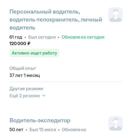
Персональный водитель‚
водитель-телохранитель, личный
водитель
61
год
•
Был
сегодня
•
Обновлено
сегодня
120 000
₽
Активно ищет работу
Общий опыт
37
лет
1
месяц
Другие резюме
Ещё 2 резюме
Водитель-экспедитор
50
лет
•
Был
15 июля
•
Обновлено