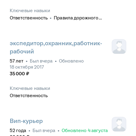
Ключевые навыки
Ответственность
•
Правила дорожного
движения
•
Ориентация по карте
•
Эксплуатация
грузового автомобиля
•
Ремонт узлов и агрегатов
транспортного средства
•
Транспортная
накладная
•
Эксплуатация легкового
экспедитор,охранник,работник-
автомобиля
•
Экспедирование
•
Курьерская
рабочий
доставка
•
Замена расходных материалов и
жидкостей
•
Междугородние перевозки
•
57
лет
•
Был
вчера
•
Обновлено
Товарно-транспортная накладная
•
Товарная
18 октября 2017
накладная
•
Навигационные системы
•
Путевые
35 000
₽
листы
Ключевые навыки
Ответственность
Вип-курьер
52
года
•
Был
вчера
•
Обновлено
4 августа