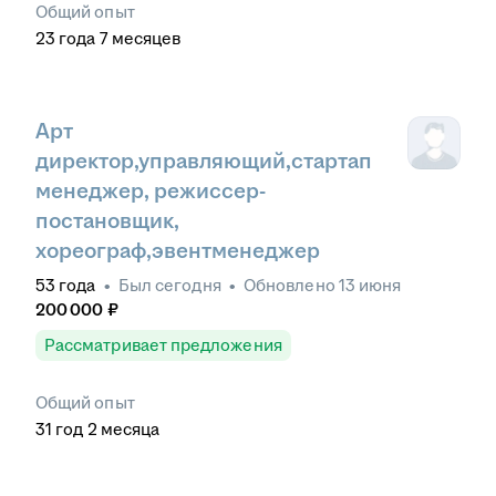
Общий опыт
23
года
7
месяцев
Арт
директор,управляющий,стартап
менеджер, режиссер-
постановщик,
хореограф,эвентменеджер
53
года
•
Был
сегодня
•
Обновлено
13 июня
200 000
₽
Рассматривает предложения
Общий опыт
31
год
2
месяца