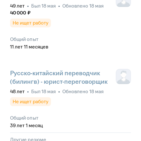
49
лет
•
Был
18 мая
•
Обновлено
18 мая
40 000
₽
Не ищет работу
Общий опыт
11
лет
11
месяцев
Русско-китайский переводчик
(билингв) - юрист-переговорщик
48
лет
•
Был
18 мая
•
Обновлено
18 мая
Не ищет работу
Общий опыт
39
лет
1
месяц
Другие резюме