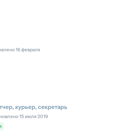
овлено
16 февраля
чер, курьер, секретарь
новлено
15 июля 2019
я