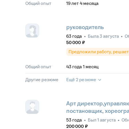
Общий опыт
19
лет
4
месяца
руководитель
63
года
•
Была
3 августа
•
О
50 000
₽
Предложили работу, решает
Общий опыт
43
года
1
месяц
Другие резюме
Ещё 2 резюме
Арт директор,управля
постановщик, хореогр
53
года
•
Был
1 августа
•
Об
200 000
₽