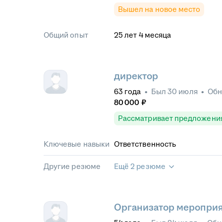
Вышел на новое место
Общий опыт
25
лет
4
месяца
директор
63
года
•
Был
30 июля
•
Обн
80 000
₽
Рассматривает предложени
Ключевые навыки
Ответственность
Другие резюме
Ещё 2 резюме
Организатор меропри