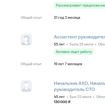
Рассматривает предложени
Общий опыт
31
год
2
месяца
Ассистент руководите
55
лет
•
Была
25 июля
•
Обн
Активно ищет работу
Общий опыт
19
лет
7
месяцев
Начальник АХО, Началь
руководитель СТО
45
лет
•
Был
22 июля
•
Обн
130 000
₽