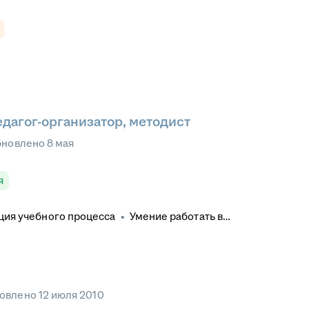
едагог-организатор, методист
бновлено
8 мая
я
ция учебного процесса
•
Умение работать в
мательность к деталям
•
Деловое общение
•
ие персонала
•
Работа с оргтехникой
•
еподавание
•
Администрирование процесса
нтами
•
оформление документации
овлено
12 июля 2010