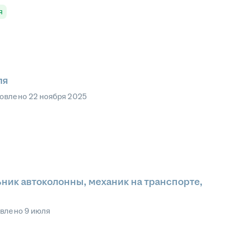
я
ля
овлено
22 ноября 2025
ник автоколонны, механик на транспорте,
овлено
9 июля