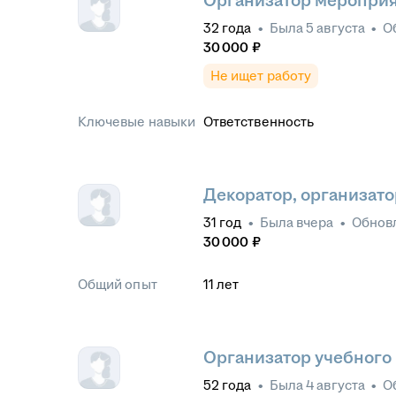
Организатор меропри
32
года
•
Была
5 августа
•
О
30 000
₽
Не ищет работу
Ключевые навыки
Ответственность
Декоратор, организат
31
год
•
Была
вчера
•
Обнов
30 000
₽
Общий опыт
11
лет
Организатор учебного
52
года
•
Была
4 августа
•
О