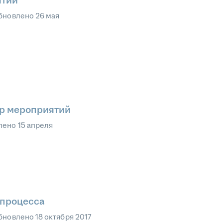
ятий
бновлено
26 мая
ор мероприятий
лено
15 апреля
 процесса
бновлено
18 октября 2017