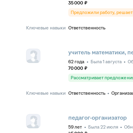
35 000
₽
Предложили работу, решает
Ключевые навыки
Ответственность
учитель математики, п
62
года
•
Была
1 августа
•
О
70 000
₽
Рассматривает предложени
Ключевые навыки
Ответственность
•
Организа
коллективе
•
Точность и вни
Деловая переписка
•
Обучен
Управленческие навыки
•
Пр
обучения
•
Работа с докуме
педагог-организатор
59
лет
•
Была
22 июля
•
Обн