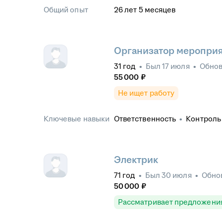
Общий опыт
26
лет
5
месяцев
Организатор меропри
31
год
•
Был
17 июля
•
Обно
55 000
₽
Не ищет работу
Ключевые навыки
Ответственность
•
Контроль
Электрик
71
год
•
Был
30 июля
•
Обно
50 000
₽
Рассматривает предложени