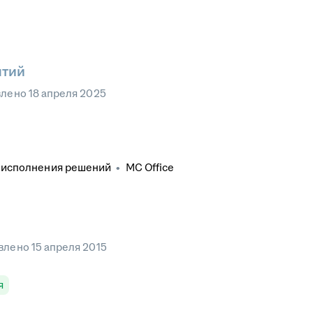
ятий
влено
18 апреля 2025
 исполнения решений
•
MC Office
влено
15 апреля 2015
я