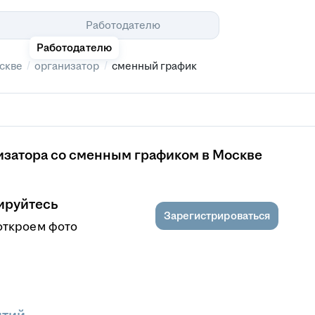
Помощь
Работодателю
Работодателю
/
/
скве
организатор
сменный график
изатора со сменным графиком в Москве
ируйтесь
Зарегистрироваться
откроем фото