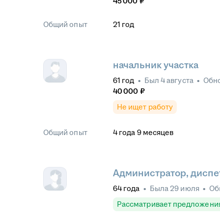
45 000
₽
Общий опыт
21
год
начальник участка
61
год
•
Был
4 августа
•
Обн
40 000
₽
Не ищет работу
Общий опыт
4
года
9
месяцев
Администратор, диспет
64
года
•
Была
29 июля
•
Об
Рассматривает предложени