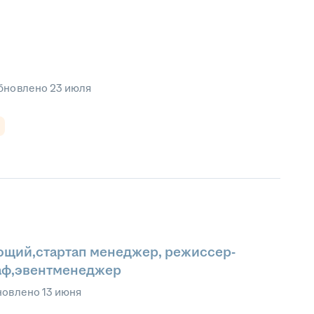
бновлено
23 июля
ющий,стартап менеджер, режиссер-
аф,эвентменеджер
новлено
13 июня