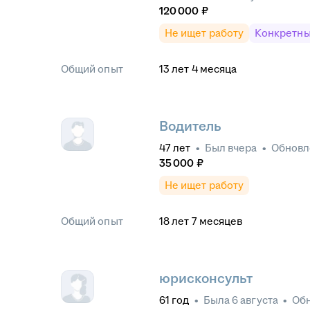
120 000
₽
Не ищет работу
Конкретны
Общий опыт
13
лет
4
месяца
Водитель
47
лет
•
Был
вчера
•
Обнов
35 000
₽
Не ищет работу
Общий опыт
18
лет
7
месяцев
юрисконсульт
61
год
•
Была
6 августа
•
Об