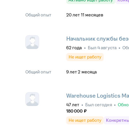
Общий опыт
20
лет
11
месяцев
Начальник службы без
62
года
•
Был
4 августа
•
Об
Не ищет работу
Общий опыт
9
лет
2
месяца
Warehouse Logistics M
47
лет
•
Был
сегодня
•
Обно
180 000
₽
Не ищет работу
Конкретны