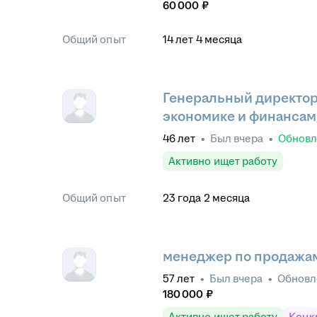
60 000
₽
Общий опыт
14
лет
4
месяца
Генеральный директор
экономике и финансам
46
лет
•
Был
вчера
•
Обнов
Активно ищет работу
Общий опыт
23
года
2
месяца
менеджер по продажам
57
лет
•
Был
вчера
•
Обнов
180 000
₽
Активно ищет работу
Конк