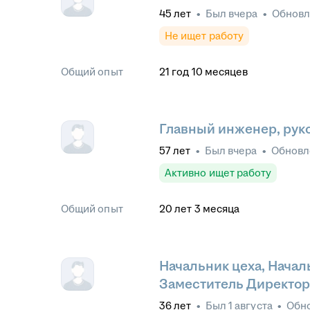
45
лет
•
Был
вчера
•
Обнов
Не ищет работу
Общий опыт
21
год
10
месяцев
Главный инженер, рук
57
лет
•
Был
вчера
•
Обнов
Активно ищет работу
Общий опыт
20
лет
3
месяца
Начальник цеха, Начал
Заместитель Директор
36
лет
•
Был
1 августа
•
Обн