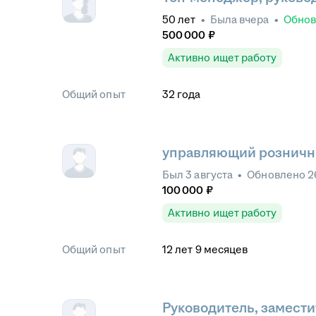
50
лет
•
Была
вчера
•
Обно
500 000
₽
Активно ищет работу
Общий опыт
32
года
управляющий розничн
Был
3 августа
•
Обновлено
2
100 000
₽
Активно ищет работу
Общий опыт
12
лет
9
месяцев
Руководитель, замести