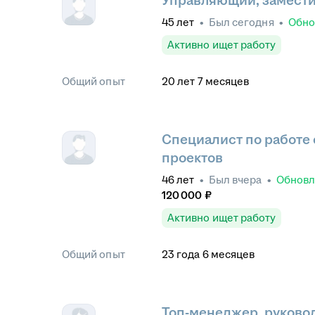
Управляющий, замести
45
лет
•
Был
сегодня
•
Обн
Активно ищет работу
Общий опыт
20
лет
7
месяцев
Специалист по работе 
проектов
46
лет
•
Был
вчера
•
Обнов
120 000
₽
Активно ищет работу
Общий опыт
23
года
6
месяцев
Топ-менеджер, руково