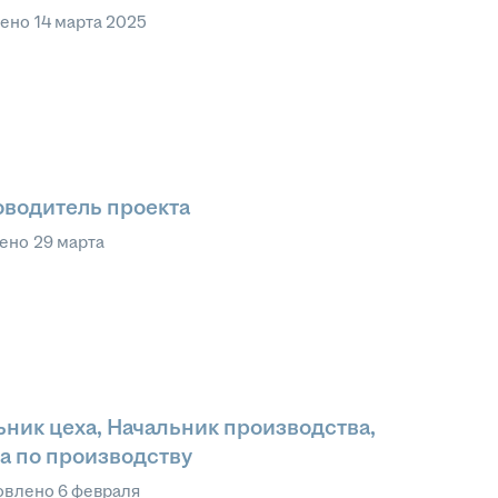
лено
14 марта 2025
оводитель проекта
лено
29 марта
ьник цеха, Начальник производства,
а по производству
овлено
6 февраля