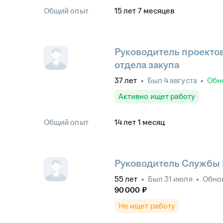
Общий опыт
15
лет
7
месяцев
Руководитель проекто
отдела закупа
37
лет
•
Был
4 августа
•
Обн
Активно ищет работу
Общий опыт
14
лет
1
месяц
Руководитель Службы 
55
лет
•
Был
31 июля
•
Обно
90 000
₽
Не ищет работу