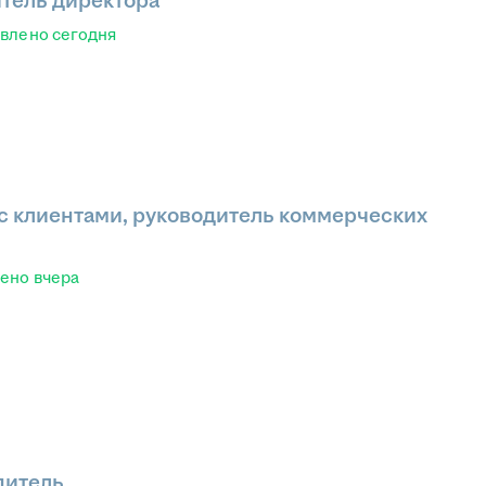
тель директора
овлено
сегодня
с клиентами, руководитель коммерческих
лено
вчера
дитель