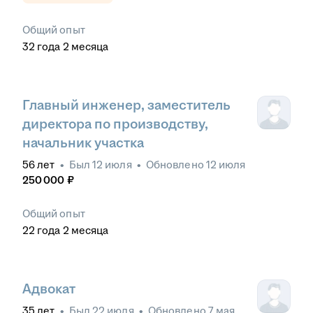
Общий опыт
32
года
2
месяца
Главный инженер, заместитель
директора по производству,
начальник участка
56
лет
•
Был
12 июля
•
Обновлено
12 июля
250 000
₽
Общий опыт
22
года
2
месяца
Адвокат
35
лет
•
Был
22 июля
•
Обновлено
7 мая