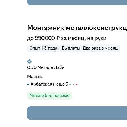
Монтажник металлоконструк
до
250 000
₽
за месяц,
на руки
Опыт 1-3 года
Выплаты: Два раза в месяц
ООО
Металл Лайв
Москва
Арбатская
и еще
3
Можно без резюме