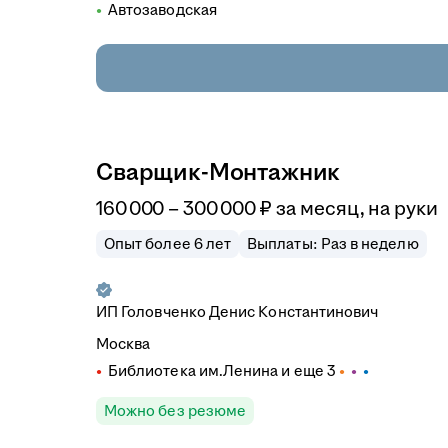
Автозаводская
Сварщик-Монтажник
160 000
–
300 000
₽
за месяц,
на руки
Опыт более 6 лет
Выплаты: Раз в неделю
ИП
Головченко Денис Константинович
Москва
Библиотека им.Ленина
и еще
3
Можно без резюме