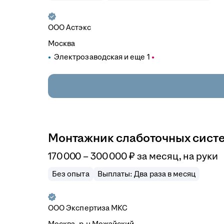
ООО
Астэкс
Москва
Электрозаводская
и еще
1
Монтажник слаботочных сист
170 000
–
300 000
₽
за месяц,
на руки
Без опыта
Выплаты: Два раза в месяц
ООО
Экспертиза МКС
Москва, р-н Можайский