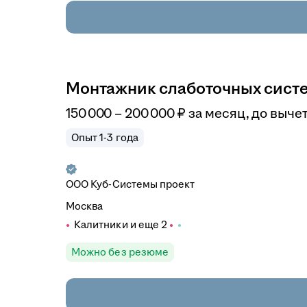
Монтажник слаботочных сист
150 000
–
200 000
₽
за месяц,
до вычет
Опыт 1-3 года
ООО
Куб-Системы проект
Москва
Калитники
и еще
2
Можно без резюме