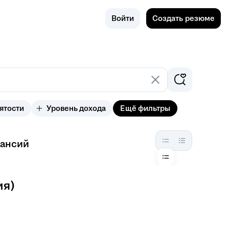
Поиск
Россия
Войти
Создать резюме
ятости
Уровень дохода
Ещё фильтры
кансий
ия)