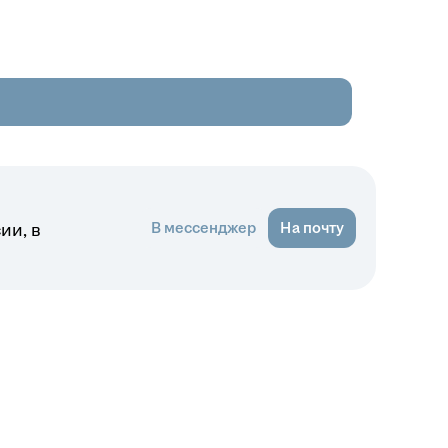
В мессенджер
На почту
ии, в