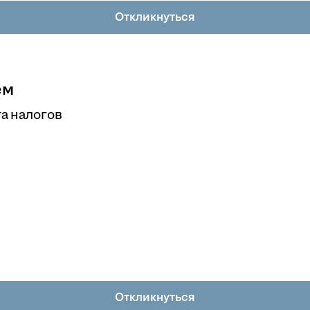
Откликнуться
ем
а налогов
Откликнуться