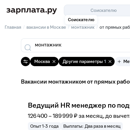
Соискателю
Соискателю
/
/
/
Главная
вакансии в Москве
монтажник
от прямых ра
Москва
Другие параметры
1
Ме
Вакансии монтажником от прямых работо
Ведущий HR менеджер по подб
126 400
–
189 999
₽
за месяц,
до вычет
Опыт 1-3 года
Выплаты: Два раза в месяц