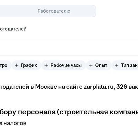
Помощь
Работодателю
ботодателей
тро
График
Рабочие часы
Опыт
Тип зан
дателей в Москве на сайте zarplata.ru
, 326 ва
ору персонала (строительная компан
а налогов