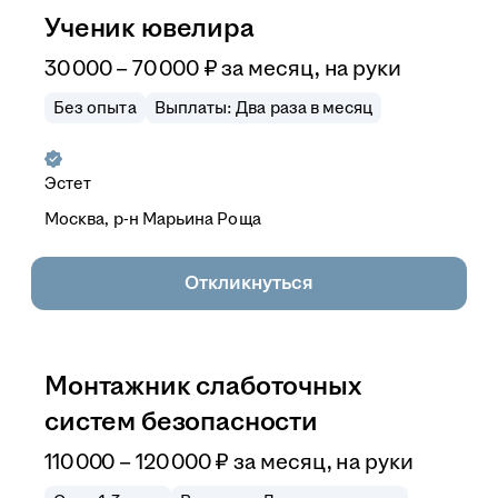
Ученик ювелира
30 000
–
70 000
₽
за месяц,
на руки
Без опыта
Выплаты: Два раза в месяц
Эстет
Москва, р-н Марьина Роща
Откликнуться
Монтажник слаботочных
систем безопасности
110 000
–
120 000
₽
за месяц,
на руки