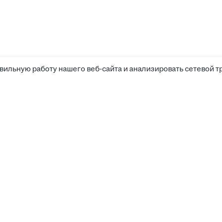
вильную работу нашего веб-сайта и анализировать сетевой т
Компания
Канди
Прайс-лист
Поиск
Медиа-кит
Услов
«Хэдхантер», ИНН 7718 620 740, КПП 997 750 001, 12
 округ Тверской, 2-я Брестская улица, дом 48, пом