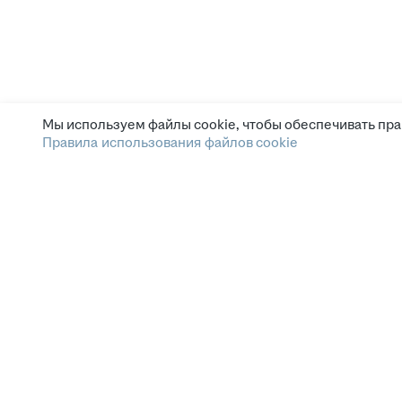
Мы используем файлы cookie, чтобы обеспечивать пра
Правила использования файлов cookie
Главная страница
Мои вакансии
Поиск резюме
Общество с ограниченной ответственностью 
внутригородская территория Муниципальный