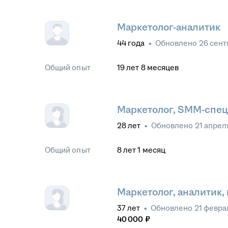
Маркетолог-аналитик
44
года
•
Обновлено
26 сент
Общий опыт
19
лет
8
месяцев
Маркетолог, SMM-спе
28
лет
•
Обновлено
21 апрел
Общий опыт
8
лет
1
месяц
Маркетолог, аналитик,
37
лет
•
Обновлено
21 февра
40 000
₽